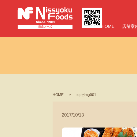
HOME
店舗案
HOME
top_img001
2017/10/13