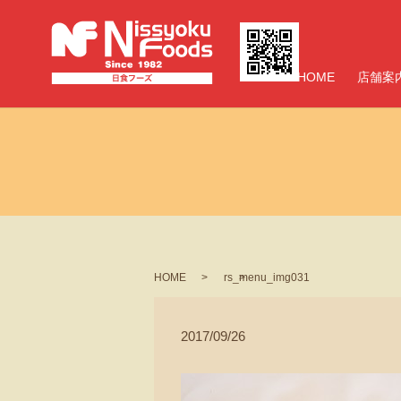
HOME
店舗案
HOME
rs_menu_img031
2017/09/26