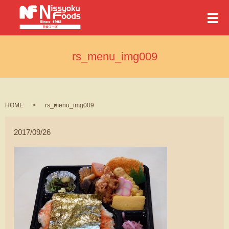
メ
rs_menu_img009
HOME
rs_menu_img009
2017/09/26