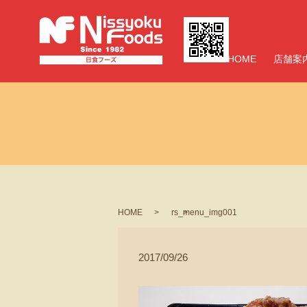
HOME
店舗案
HOME
rs_menu_img001
2017/09/26