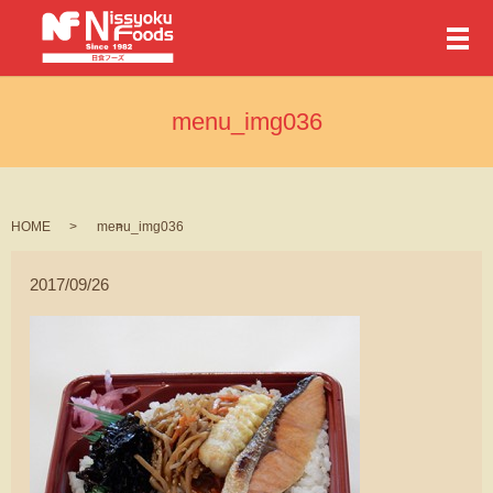
メ
menu_img036
HOME
menu_img036
2017/09/26