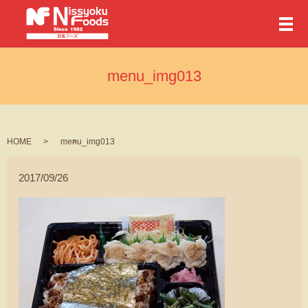
メ
menu_img013
HOME
menu_img013
2017/09/26